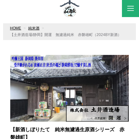
HOME
純米酒
【土井酒造場/静岡】開運 無濾過純米 赤磐雄町（2024BY新酒）
【
新酒しぼりたて 純米無濾過生原酒シリーズ 赤
磐雄町
】