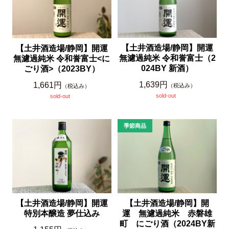
【土井酒造場/静岡】開運
【土井酒造場/静岡】開運
無濾過純米 令和誉富士（2
無濾過純米 令和誉富士<に
024BY 新酒）
ごり酒>（2023BY）
1,639円
1,661円
（税込み）
（税込み）
sold-out
sold-out
【土井酒造場/静岡】開運
【土井酒造場/静岡】開
特別本醸造 夢仕込み
運 無濾過純米 赤磐雄
町 にごり酒（2024BY新