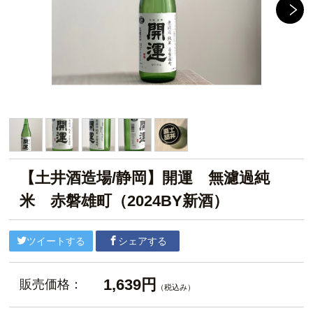
【土井酒造場/静岡】開運 無濾過純
米 赤磐雄町（2024BY新酒）
ツイートする
シェアする
1,639円
販売価格：
（税込み）