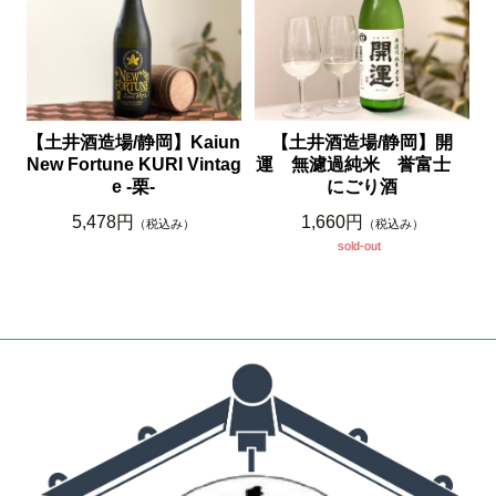
【土井酒造場/静岡】開
【土井酒造場/静岡】Kaiun
運 無濾過純米 誉富士
New Fortune KURI Vintag
にごり酒
e -栗-
1,660円
5,478円
（税込み）
（税込み）
sold-out