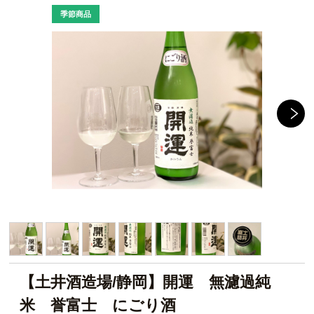
【土井酒造場/静岡】開運 無濾過純
米 誉富士 にごり酒