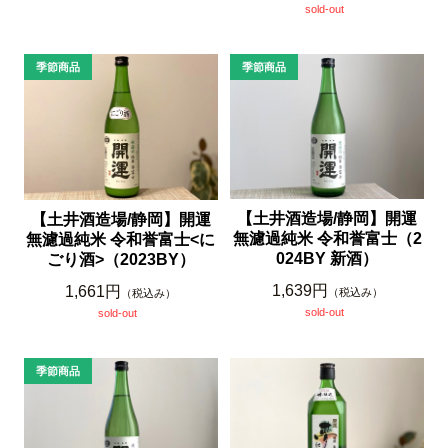
sold-out
【土井酒造場/静岡】開運
【土井酒造場/静岡】開運
無濾過純米 令和誉富士（2
無濾過純米 令和誉富士<に
024BY 新酒）
ごり酒>（2023BY）
1,639円
1,661円
（税込み）
（税込み）
sold-out
sold-out