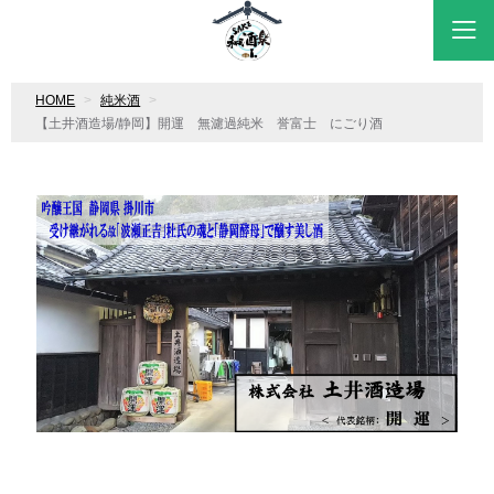
HOME
純米酒
【土井酒造場/静岡】開運 無濾過純米 誉富士 にごり酒