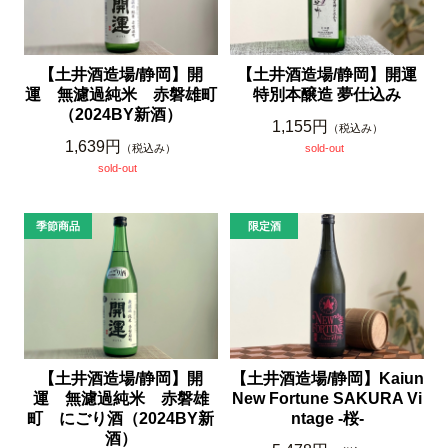
【土井酒造場/静岡】開
【土井酒造場/静岡】開運
運 無濾過純米 赤磐雄町
特別本醸造 夢仕込み
（2024BY新酒）
1,155円
（税込み）
1,639円
（税込み）
sold-out
sold-out
【土井酒造場/静岡】開
【土井酒造場/静岡】Kaiun
運 無濾過純米 赤磐雄
New Fortune SAKURA Vi
町 にごり酒（2024BY新
ntage -桜-
酒）