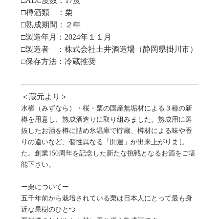
ALC
度数：
17度
□
□樽酒類 ：栗
□熟成期間：２年
製造年月
：2024年１１月
□
製造者 ：株式会社土井酒造場（静岡県掛川市）
□
保存方法：冷蔵推奨
□
＜蔵元
より＞
水楢（みずなら）・桜・栗の国産無垢材による３種の新
樽を用意し、熟成酒造りに取り組みました。熟成用に選
抜したお酒を樽に詰め氷温庫で貯蔵、樽材による味や香
りの違いなど、個性異なる「開運」が出来上がりまし
た。創業150周年を記念した新たな挑戦となるお酒をご堪
能下さい。
ー栗についてー
五千年前から栽培されている栗は日本人にとって最も身
近な果樹のひとつ