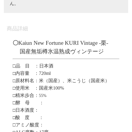
ん。
商品詳細
〇
Kaiun New Fortune KURI Vintage -栗-
国産無垢樽氷温熟成ヴィンテージ
□品 目 ：日本酒
内容量 ：
720ml
□
原材料名：米（国産）、米こうじ（国産米）
□
使用米 ：国産米100%
□
精米歩合：
□
55%
□酵 母 ：
日本酒度：
□
酸 度 ：
□
□アミノ酸度：