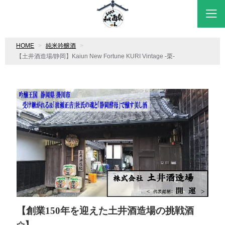
HOME
純米吟醸酒
【土井酒造場/静岡】Kaiun New Fortune KURI Vintage -栗-
【創業150年を迎えた土井酒造場の挑戦酒