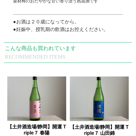
栗材樽のおだやかな甘い香り漂う熟成酒です
●お酒は２０歳になってから。
●妊娠中、授乳期の飲酒はお控えください。
こんな商品も買われています
RECOMMENDED ITEMS
【土井酒造場/静岡】開運 T
【土井酒造場/静岡】開運 T
riple７ 春陽
riple７ 山田錦