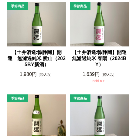
【土井酒造場/静岡】開運
【土井酒造場/静岡】開
無濾過純米 春陽（2024B
運 無濾過純米 愛山（202
Y）
5BY新酒）
1,639円
1,980円
（税込み）
（税込み）
sold-out