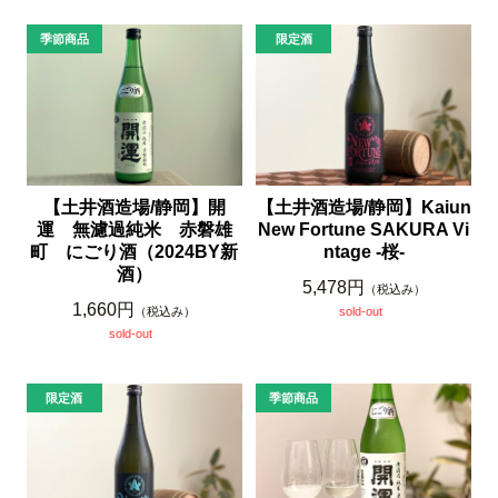
【土井酒造場/静岡】開
【土井酒造場/静岡】Kaiun
運 無濾過純米 赤磐雄
New Fortune SAKURA Vi
町 にごり酒（2024BY新
ntage -桜-
酒）
5,478円
（税込み）
1,660円
（税込み）
sold-out
sold-out