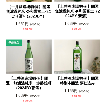
【土井酒造場/静岡】開運
【土井酒造場/静岡】開運
無濾過純米 令和誉富士（2
無濾過純米 令和誉富士<に
024BY 新酒）
ごり酒>（2023BY）
1,639円
1,661円
（税込み）
（税込み）
sold-out
sold-out
【土井酒造場/静岡】開
【土井酒造場/静岡】開運
運 無濾過純米 赤磐雄町
特別本醸造 夢仕込み
（2024BY新酒）
1,155円
（税込み）
1,639円
（税込み）
sold-out
sold-out