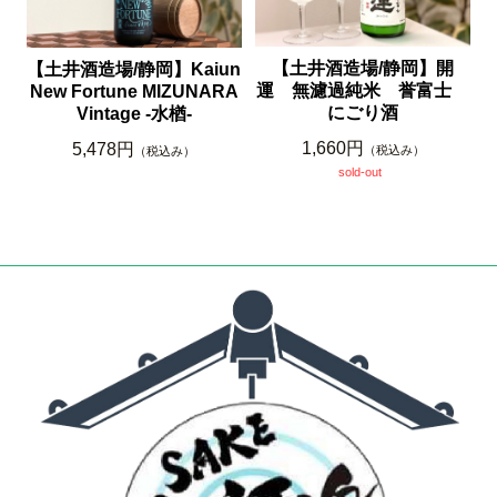
【土井酒造場/静岡】開
【土井酒造場/静岡】Kaiun
運 無濾過純米 誉富士
New Fortune MIZUNARA
にごり酒
Vintage -水楢-
1,660円
5,478円
（税込み）
（税込み）
sold-out