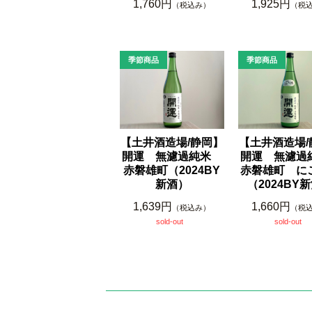
1,760円
1,925円
（税込み）
（税
【土井酒造場/静岡】
【土井酒造場/
開運 無濾過純米
開運 無濾
赤磐雄町（2024BY
赤磐雄町 に
新酒）
（2024BY
1,639円
1,660円
（税込み）
（税
sold-out
sold-out