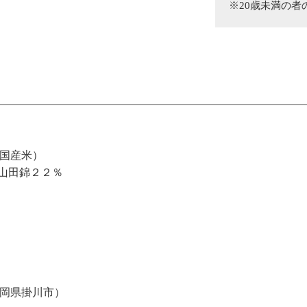
※20
歳未満の者
国産米）
／山田錦２２
％
岡県掛川市）