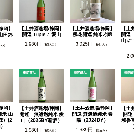
【土井酒造場/静岡】
【土井酒造場/静岡】
【土
静岡】
開運 Triple７ 愛山
櫻花開運 純米吟醸
開運
７ 山田錦
山 に
1,980円
3,025円
（税込み）
（税込み）
込み）
2,
静岡】
【土井酒造場/静岡】
【土井酒造場/静岡】
【土
米 山
開運 無濾過純米 春
開運 無濾過純米 愛
開運
）(2
陽（2024BY）
山（2025BY新酒）
和誉
酒）
（
1,639円
1,980円
（税込み）
（税込み）