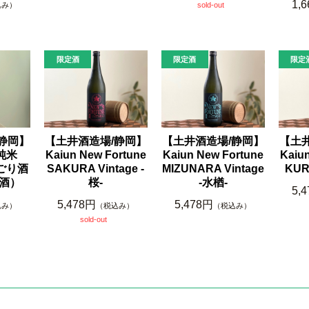
1,
込み）
sold-out
静岡】
【土井酒造場/静岡】
【土井酒造場/静岡】
【土
過純米
Kaiun New Fortune
Kaiun New Fortune
Kaiu
ごり酒
SAKURA Vintage -
MIZUNARA Vintage
KURI
新酒）
桜-
-水楢-
5,
5,478円
5,478円
込み）
（税込み）
（税込み）
sold-out