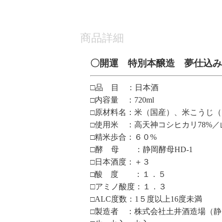
商品詳細
〇開運 特別本醸造 夢仕込み
□品 目 ：日本酒
内容量 ：
720ml
□
原材料名：米（国産）、米こうじ（
□
使用米 ：高天神コシヒカリ78%
□
精米歩合：６０
%
□
□酵 母 ：静岡酵母HD-1
日本酒度：＋３
□
酸 度 ：１．５
□
□アミノ酸度：１．３
ALC
度数：
1５
度以上16度未満
□
製造者 ：株式会社土井酒造場（静
□