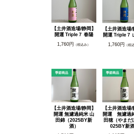
【土井酒造場/静岡】
【土井酒造場/
開運 Triple７ 春陽
開運 Triple
1,760円
1,760円
（税込み）
（税
【土井酒造場/静岡】
【土井酒造場/
開運 無濾過純米 山
開運 無濾過純
田錦（2025BY新
田穂（やまだぼ
酒）
025BY新