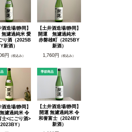
井酒造場/静岡】
【土井酒造場/静岡】
 無濾過純米 愛
開運 無濾過純米
ごり酒（2025B
赤磐雄町（2025BY
Y新酒）
新酒）
006円
1,760円
（税込み）
（税込み）
【土井酒造場/静岡】
井酒造場/静岡】
開運 無濾過純米 令
 無濾過純米 令
和誉富士（2024BY
富士<にごり酒>
新酒）
2023BY）