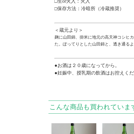
□生
or
火入：火入
保存方法：冷暗所（冷蔵推奨）
□
＜蔵元
より＞
麹に山田錦、掛米に地元の高天神コシヒカ
た。ぽってりとした山田錦と、透き通るよ
●お酒は２０歳になってから。
●妊娠中、授乳期の飲酒はお控えく
こんな商品も買われていま