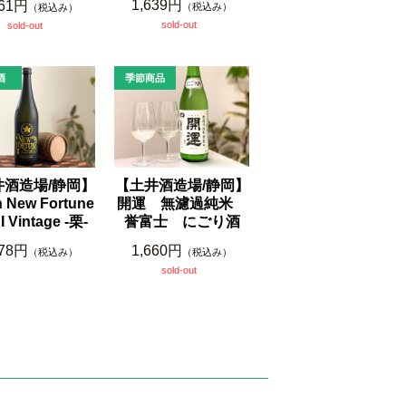
1,639円
661円
（税込み）
（税込み）
sold-out
sold-out
【土井酒造場/静岡】
井酒造場/静岡】
開運 無濾過純米
n New Fortune
誉富士 にごり酒
 Vintage -栗-
1,660円
478円
（税込み）
（税込み）
sold-out