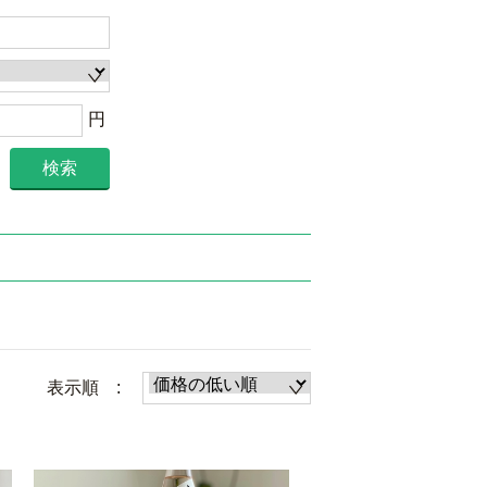
円
検索
表示順 :