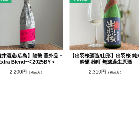
井酒造/広島】龍勢 番外品 ｰ
【出羽桜酒造/山形】出羽桜 純
Extra Blendｰ＜2025BY＞
吟醸 雄町 無濾過生原酒
2,200円
2,310円
（税込み）
（税込み）