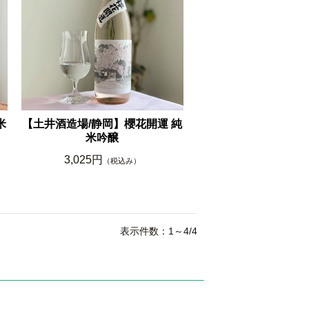
米
【土井酒造場/静岡】櫻花開運 純
米吟醸
3,025円
（税込み）
表示件数：1～4/4