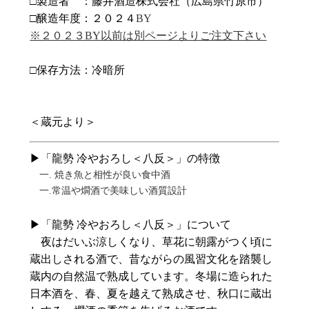
□製造者 ：藤井酒造株式会社（広島県竹原市）
□醸造年度：２０２４
BY
※２０２３BY以前は別ページよりご注文下さい
□保存方法：冷暗所
＜蔵元
より＞
▶「龍勢 冷やおろし＜八反＞」の特徴
一. 焼き魚と相性が良い食中酒
一.常温や燗酒で美味しい酒質設計
▶「龍勢 冷やおろし＜八反＞」について
夜はだいぶ涼しくなり、草花に朝露がつく頃に
蔵出しされる酒で、昔ながらの風習文化を踏襲し
蔵内の自然温で熟成しています。冬場に造られた
日本酒を、春、夏を越えて熟成させ、秋口に蔵出