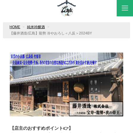
HOME
純米吟醸酒
【藤井酒造/広島】龍勢 冷やおろし＜八反＞2024BY
【店主のおすすめポイント👉】