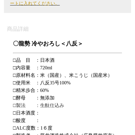
ートに入れてください。
商品詳細
〇龍勢 冷やおろし＜八反＞
□品 目 ：日本酒
□内容量 ：
720ml
□原材料名：米（国産）、米こうじ（国産米）
□使用米 ：八反35号
100%
□精米歩合：
60%
□酵母 ：無添加
□製法 ：生酛仕込み
□日本酒度：
□酸度 ：
□
ALC
度数：
1６
度