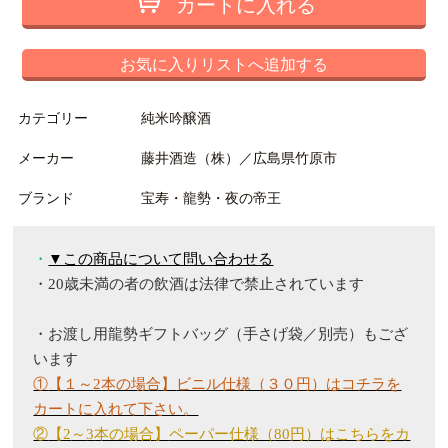
カートに入れる
お気に入りリストへ追加する
カテゴリー
純米吟醸酒
メーカー
藤井酒造（株）／広島県竹原市
ブランド
宝寿・龍勢・夜の帝王
・
▼この商品について問い合わせる
・20
歳未満の者の飲酒は法律で禁止されています
・お渡し用龍勢ギフトバッグ（手さげ袋／別売）もござ
います
①
【
１～
2
本の場合
】
ビニル仕様（３０円）はコチラを
カートに入れて下さい。
②
【2
～
3
本の場合
】
ペーパー仕様（
80
円）はこちらをカ