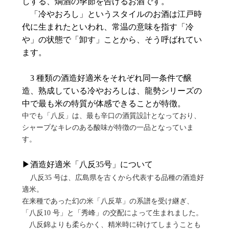
しする、燗酒の季節を告げるお酒です。
「冷やおろし」というスタイルのお酒は江戸時
代に生まれたといわれ、常温の意味を指す「冷
や」の状態で「卸す」ことから、そう呼ばれてい
ます。
3
種類の酒造好適米をそれぞれ同一条件で醸
造、熟成している冷やおろしは、龍勢シリーズの
中で最も米の特質が体感できることが特徴。
中でも「八反」は、最も辛口の酒質設計となっており、
シャープなキレのある酸味が特徴の一品となっていま
す。
▶酒造好適米「八反35号」について
八反35 号は、広島県を古くから代表する品種の酒造好
適米。
在来種であった幻の米「八反草」の系譜を受け継ぎ、
「八反10 号」と「秀峰」の交配によって生まれました。
八反錦よりも柔らかく、精米時に砕けてしまうことも