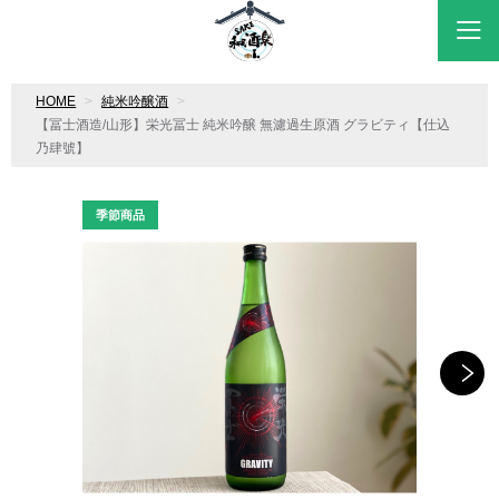
HOME
純米吟醸酒
【冨士酒造/山形】栄光冨士 純米吟醸 無濾過生原酒 グラビティ【仕込
乃肆號】