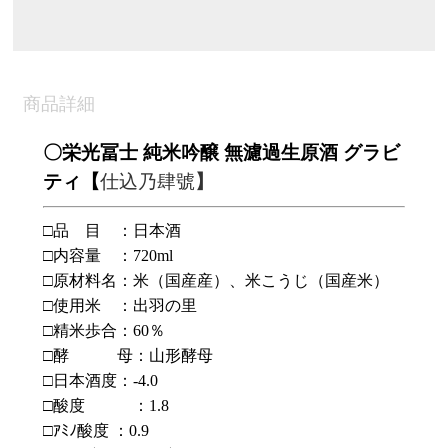
商品詳細
〇栄光冨士 純米吟醸 無濾過生原酒 グラビ
ティ【
仕込乃肆號
】
□品 目 ：日本酒
□内容量 ：
720ml
□
原材料名：米（国産産）、米こうじ（国産米）
□使用米 ：出羽の里
□精米歩合：
60
％
□酵 母：山形酵母
□日本酒度：-4.0
□
酸度 ：
1.8
□
ｱﾐﾉ酸度 ：
0.9