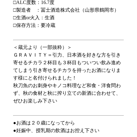
□ALC
度数：
16.7
度
□製造者 ：冨士酒造株式会社（山形県鶴岡市）
□生酒
or
火入：生酒
□保存方法：要冷蔵
＜蔵元より（一部抜粋）＞
ＧＲＡＶＩＴＹ＝引力、日本酒を好きな方を引き
寄せるチカラ２杯目も３杯目もついつい飲み進め
てしまう引き寄せるチカラを持ったお酒になりま
す様にと名付けられました！
秋刀魚のお刺身やキノコ料理など和食・洋食問わ
ず、秋の食材と秋に搾り立ての新酒に合わせて、
ぜひお楽しみ下さい
●お酒は２０歳になってから
●妊娠中、授乳期の飲酒はお控え下さい